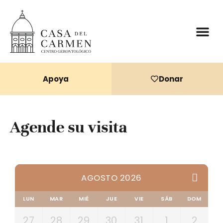
Donaciones 
Apoya
Donar
Agende su visita
AGOSTO 2026
LUN
MAR
MIÉ
JUE
VIE
SÁB
DOM
27
28
29
30
31
1
2